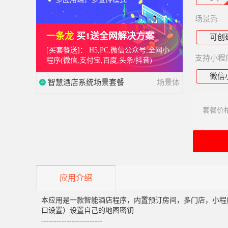
场景秀
一条龙
买1送全网解决方案
可创
[买套餐送]：
H5,PC,微信公众号,全网小
支持小程
程序(微信,支付宝,百度,头条/抖音)
微信
智慧酒店系统场景套餐
场景体
套餐价
应用介绍
本应用是一款智能酒店程序，内置预订房间，多门店，小程序
口设置）设置自己的地图密钥
------------------------