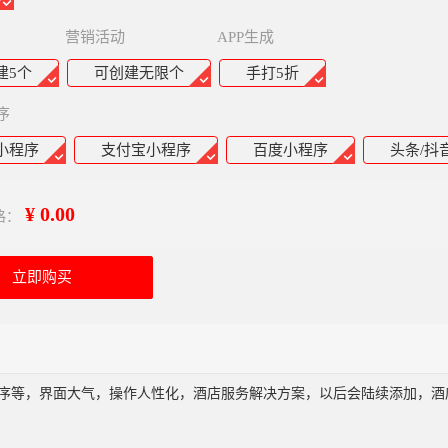
营销活动
APP生成
建5个
可创建无限个
手打5折
序
小程序
支付宝小程序
百度小程序
头条/抖
¥ 0.00
格：
立即购买
等，界面大气，操作人性化，酒店服务解决方案，以后会陆续添加，酒店